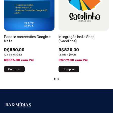
Pacote conversões Google e
Integração Insta Shop
Meta
(Sacolinha)
R$880,00
R$820,00
12
x
de
R$90,52
12
x
de
R$84,35
R$836,00
com
Pix
R$779,00
com
Pix