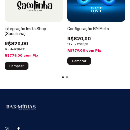
Integração Insta Shop
Configuração BM Meta
(Sacolinha)
R$820,00
R$820,00
12
x
de
R$84,35
12
x
de
R$84,35
R$779,00
com
Pix
R$779,00
com
Pix