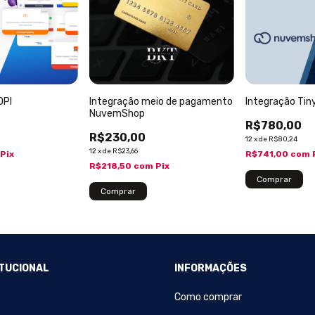
OPI
Integração meio de pagamento
Integração Ti
NuvemShop
R$780,00
R$230,00
12
x
de
R$80,24
12
x
de
R$23,66
Pix
R$741,00
com
R$218,50
com
Pix
ITUCIONAL
INFORMAÇÕES
Como comprar