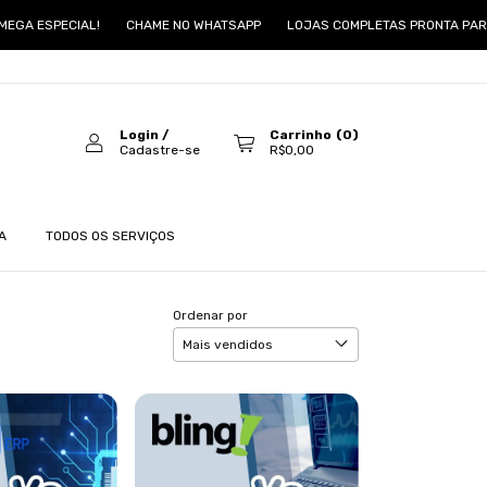
GA ESPECIAL!
CHAME NO WHATSAPP
LOJAS COMPLETAS PRONTA PARA 
Login
/
Carrinho
(
0
)
Cadastre-se
R$0,00
A
TODOS OS SERVIÇOS
Ordenar por