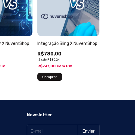
ny X NuvemShop
Integração Bling X NuvemShop
R$780,00
12
x
de
R$80,24
Pix
R$741,00
com
Pix
Newsletter