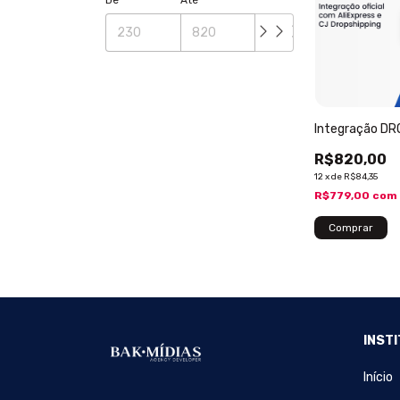
Integração DR
R$820,00
12
x
de
R$84,35
R$779,00
com
INST
Início