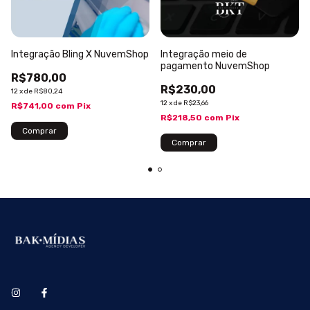
Integração Bling X NuvemShop
Integração meio de
pagamento NuvemShop
R$780,00
R$230,00
12
x
de
R$80,24
12
x
de
R$23,66
R$741,00
com
Pix
R$218,50
com
Pix